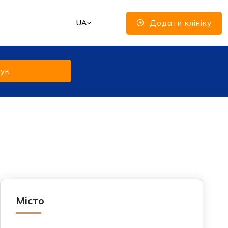
Додати клініку
UA
ук
Місто