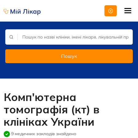
Tog
nav
Пошук
Комп'ютерна
томографія (кт) в
клініках України
9 медичних закладів знайдено