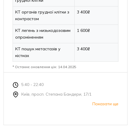
грудної клітки
КТ органів грудної клітки з
3 400₴
контрастом
КТ легень з низькодозовим
1 600₴
опроміненням
КТ пошук метастазів у
3 400₴
кістках
* Останнє оновлення цін: 14.04.2025
5:40 - 22:40
Київ, просп. Степана Бандери, 17/1
Показати ще