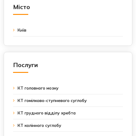
Місто
Київ
Послуги
КТ головного мозку
КТ гомілково-ступневого суглобу
КТ грудного відділу хребта
КТ колінного суглобу