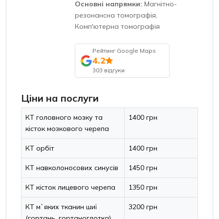
Основні напрямки:
Магнітно-
резонансна томографія,
Комп'ютерна томографія
Рейтинг Google Maps
4.2
303 відгуки
Ціни на послуги
КТ головного мозку та
1400 грн
кісток мозкового черепа
КТ орбіт
1400 грн
КТ навколоносових синусів
1450 грн
КТ кісток лицевого черепа
1350 грн
КТ м`яких тканин шиї
3200 грн
(гортань, гортаноглотка)