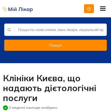
Tog
nav
Пошук
Клініки Києва, що
надають дієтологічні
послуги
2 медичні заклади знайдено