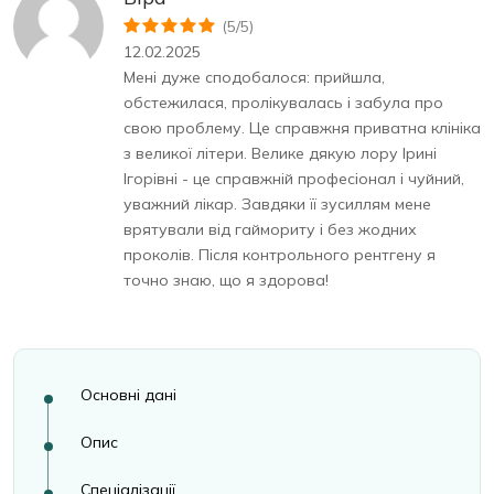
(5/5)
12.02.2025
Мені дуже сподобалося: прийшла,
обстежилася, пролікувалась і забула про
свою проблему. Це справжня приватна клініка
з великої літери. Велике дякую лору Ірині
Ігорівні - це справжній професіонал і чуйний,
уважний лікар. Завдяки її зусиллям мене
врятували від гаймориту і без жодних
проколів. Після контрольного рентгену я
точно знаю, що я здорова!
Основні дані
Опис
Спеціалізації