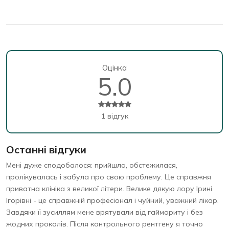
Оцінка
5.0
1 відгук
Останні відгуки
Мені дуже сподобалося: прийшла, обстежилася,
пролікувалась і забула про свою проблему. Це справжня
приватна клініка з великої літери. Велике дякую лору Ірині
Ігорівні - це справжній професіонал і чуйний, уважний лікар.
Завдяки її зусиллям мене врятували від гаймориту і без
жодних проколів. Після контрольного рентгену я точно