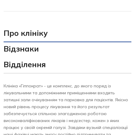
Про клініку
Відзнаки
Відділення
Клініка «Гіппократ» - це комплекс, до якого поряд із
лікувальними та допоміжними приміщеннями входять
затишні зали очікуванням та парковка для пацієнтів. Якісно
новий рівень процесу лікування та його результат
забезпечується спільною злагодженою роботою
висококваліфікованих лікарів і медсестер, кожен з яких
працює у своїй окремій галузі. Завдяки вузькій спеціалізації
наші фахівці мають змогу постійно підтримувати та