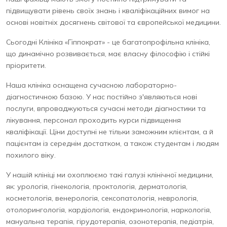
підвищувати рівень своїх знань і кваліфікаційних вимог на
основі новітніх досягнень світової та європейської медицини.
Сьогодні Клініка «Гіппократ» - це багатопрофільна клініка,
що динамічно розвивається, має власну філософію і стійкі
пріоритети.
Наша клініка оснащена сучасною лабораторно-
діагностичною базою. У нас постійно з'являються нові
послуги, впроваджуються сучасні методи діагностики та
лікування, персонал проходить курси підвищення
кваліфікації. Ціни доступні не тільки заможним клієнтам, а й
пацієнтам із середнім достатком, а також студентам і людям
похилого віку.
У нашій клініці ми охоплюємо такі галузі клінічної медицини,
як: урологія, гінекологія, проктологія, дерматологія,
косметологія, венерологія, сексопатологія, неврологія,
отолорингологія, кардіологія, ендокринологія, наркологія,
мануальна терапія, гірудотерапія, озонотерапія, педіатрія,