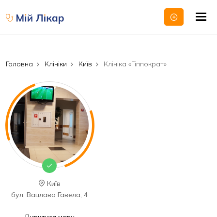
Tog
nav
Головна
Клініки
Київ
Клініка «Гіппократ»
Київ
бул. Вацлава Гавела, 4