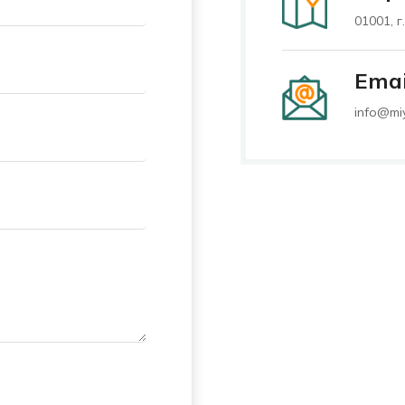
01001, г
Emai
info@miy