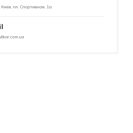
. Киев, пл. Спортивная, 1а
l
likar.com.ua